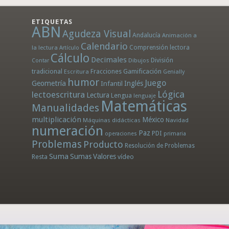
ETIQUETAS
ABN
Agudeza Visual
Andalucía
Animación a
Calendario
la lectura
Comprensión lectora
Artículo
Cálculo
Decimales
División
Dibujos
Contar
tradicional
Fracciones
Gamificación
Escritura
Genially
humor
Juego
Geometría
Infantil
Inglés
Lógica
lectoescritura
Lectura
Lengua
lenguaje
Matemáticas
Manualidades
multiplicación
México
Máquinas didácticas
Navidad
numeración
Paz
PDI
operaciones
primaria
Problemas
Producto
Resolución de Problemas
Suma
Sumas
Valores
Resta
vídeo