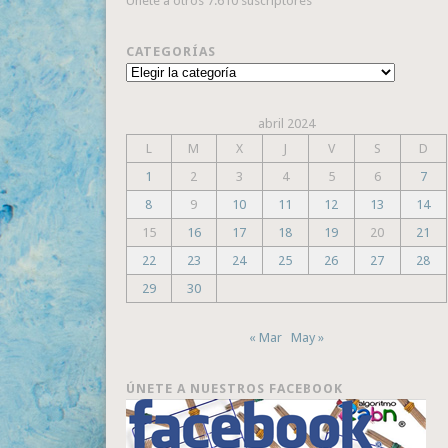
Únete a otros 7.610 suscriptores
CATEGORÍAS
Categorías
abril 2024
L
M
X
J
V
S
D
1
2
3
4
5
6
7
8
9
10
11
12
13
14
15
16
17
18
19
20
21
22
23
24
25
26
27
28
29
30
« Mar
May »
ÚNETE A NUESTROS FACEBOOK