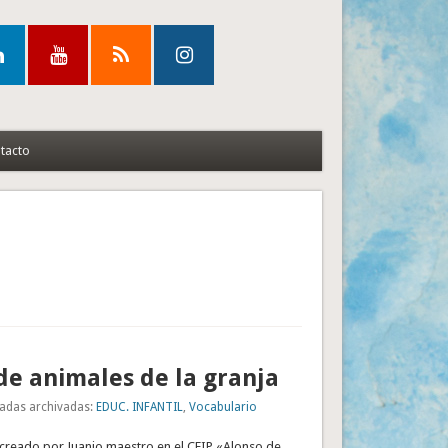
tacto
e animales de la granja
adas archivadas:
EDUC. INFANTIL
,
Vocabulario
 creado por Juanjo maestro en el CEIP «Alonso de