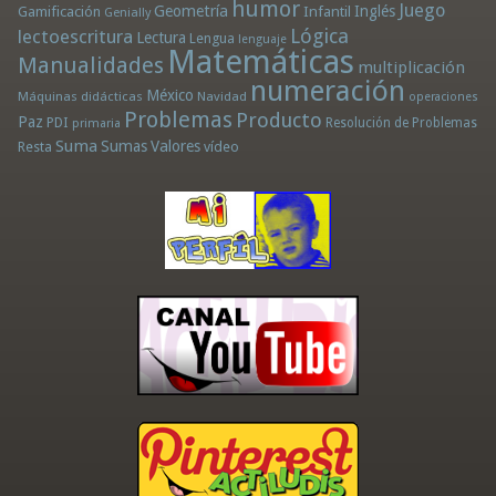
humor
Juego
Geometría
Infantil
Inglés
Gamificación
Genially
Lógica
lectoescritura
Lectura
Lengua
lenguaje
Matemáticas
Manualidades
multiplicación
numeración
México
Máquinas didácticas
Navidad
operaciones
Problemas
Producto
Paz
PDI
Resolución de Problemas
primaria
Suma
Sumas
Valores
Resta
vídeo