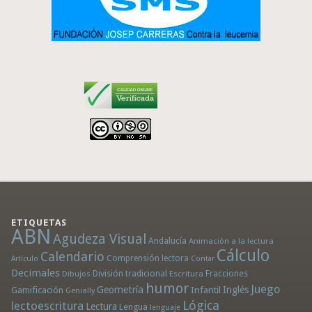
ETIQUETAS
ABN
Agudeza Visual
Andalucía
Animación a la lectura
Cálculo
Calendario
Comprensión lectora
Artículo
Contar
Decimales
División tradicional
Fracciones
Dibujos
Escritura
humor
Juego
Geometría
Infantil
Inglés
Gamificación
Genially
Lógica
lectoescritura
Lectura
Lengua
lenguaje