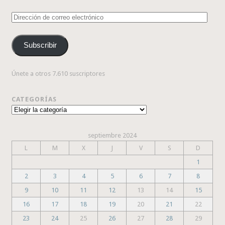
Dirección
de
correo
Subscribir
electrónico
Únete a otros 7.610 suscriptores
CATEGORÍAS
Categorías
septiembre 2024
L
M
X
J
V
S
D
1
2
3
4
5
6
7
8
9
10
11
12
13
14
15
16
17
18
19
20
21
22
23
24
25
26
27
28
29