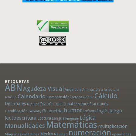
ETIQUETAS
ABN
Agudeza Visual
Andalucía
Animación a la lectura
Cálculo
Calendario
Comprensión lectora
Artículo
Contar
Decimales
División tradicional
Fracciones
Dibujos
Escritura
humor
Juego
Geometría
Infantil
Inglés
Gamificación
Genially
Lógica
lectoescritura
Lectura
Lengua
lenguaje
Matemáticas
Manualidades
multiplicación
numeración
México
Máquinas didácticas
Navidad
operaciones