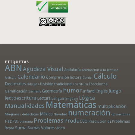
ETIQUETAS
ABN
Agudeza Visual
Andalucía
Animación a la lectura
Cálculo
Calendario
Comprensión lectora
Artículo
Contar
Decimales
División tradicional
Fracciones
Dibujos
Escritura
humor
Juego
Geometría
Infantil
Inglés
Gamificación
Genially
Lógica
lectoescritura
Lectura
Lengua
lenguaje
Matemáticas
Manualidades
multiplicación
numeración
México
Máquinas didácticas
Navidad
operaciones
Problemas
Producto
Paz
PDI
Resolución de Problemas
primaria
Suma
Sumas
Valores
Resta
vídeo