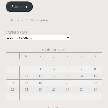
correo
Subscribir
electrónico
Únete a otros 7.610 suscriptores
CATEGORÍAS
Categorías
septiembre 2024
L
M
X
J
V
S
D
1
2
3
4
5
6
7
8
9
10
11
12
13
14
15
16
17
18
19
20
21
22
23
24
25
26
27
28
29
30