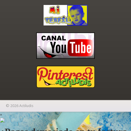
© 2026 Actiludis
×