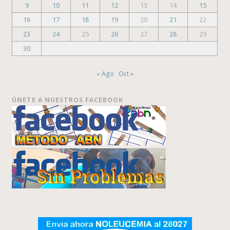
9
10
11
12
13
14
15
16
17
18
19
20
21
22
23
24
25
26
27
28
29
30
« Ago
Oct »
ÚNETE A NUESTROS FACEBOOK