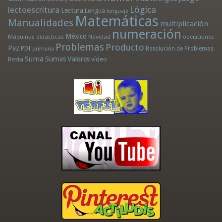
Lógica
lectoescritura
Lectura
Lengua
lenguaje
Matemáticas
Manualidades
multiplicación
numeración
México
Máquinas didácticas
Navidad
operaciones
Problemas
Producto
Paz
PDI
Resolución de Problemas
primaria
Suma
Sumas
Valores
Resta
vídeo