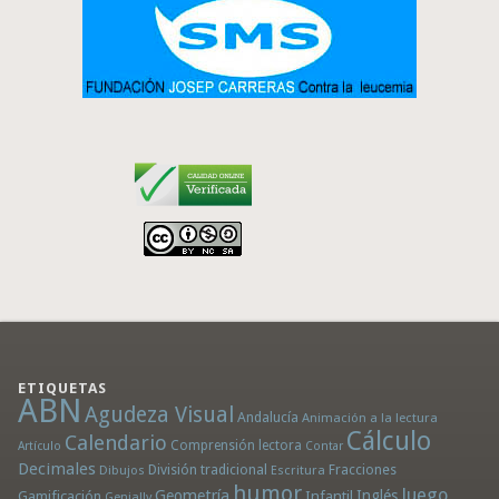
ETIQUETAS
ABN
Agudeza Visual
Andalucía
Animación a la lectura
Cálculo
Calendario
Comprensión lectora
Artículo
Contar
Decimales
División tradicional
Fracciones
Dibujos
Escritura
humor
Juego
Geometría
Infantil
Inglés
Gamificación
Genially