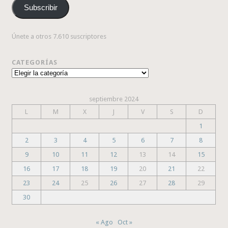
Subscribir
electrónico
Únete a otros 7.610 suscriptores
CATEGORÍAS
Categorías
septiembre 2024
L
M
X
J
V
S
D
1
2
3
4
5
6
7
8
9
10
11
12
13
14
15
16
17
18
19
20
21
22
23
24
25
26
27
28
29
30
« Ago
Oct »