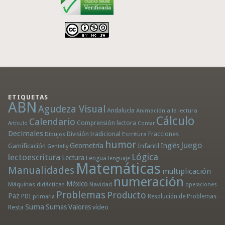
ETIQUETAS
ABN
Agudeza Visual
Andalucía
Animación a la lectura
Cálculo
Calendario
Comprensión lectora
Artículo
Contar
Decimales
División tradicional
Fracciones
Dibujos
Escritura
humor
Juego
Geometría
Infantil
Inglés
Gamificación
Genially
Lógica
lectoescritura
Lectura
Lengua
lenguaje
Matemáticas
Manualidades
multiplicación
numeración
México
Máquinas didácticas
Navidad
operaciones
Problemas
Producto
Paz
PDI
Resolución de Problemas
primaria
Suma
Sumas
Valores
Resta
vídeo