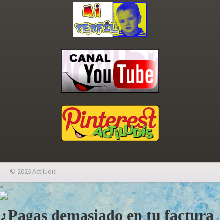
© 2026 Actiludis
×
¿Pagas demasiado en tu factura