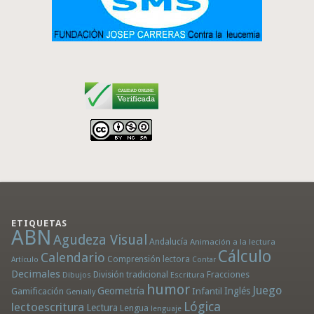
ETIQUETAS
ABN
Agudeza Visual
Andalucía
Animación a la lectura
Cálculo
Calendario
Comprensión lectora
Artículo
Contar
Decimales
División tradicional
Fracciones
Dibujos
Escritura
humor
Juego
Geometría
Infantil
Inglés
Gamificación
Genially
Lógica
lectoescritura
Lectura
Lengua
lenguaje