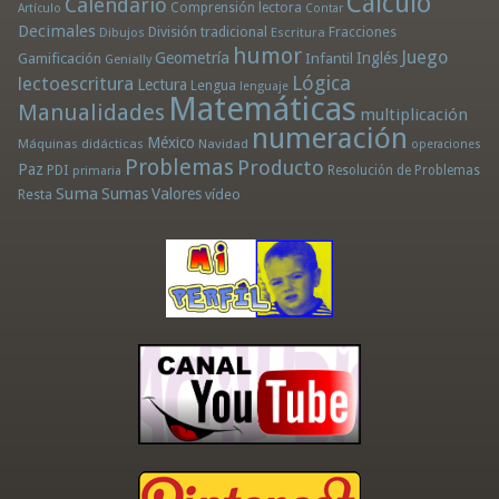
Cálculo
Calendario
Comprensión lectora
Artículo
Contar
Decimales
División tradicional
Fracciones
Dibujos
Escritura
humor
Juego
Geometría
Infantil
Inglés
Gamificación
Genially
Lógica
lectoescritura
Lectura
Lengua
lenguaje
Matemáticas
Manualidades
multiplicación
numeración
México
Máquinas didácticas
Navidad
operaciones
Problemas
Producto
Paz
PDI
Resolución de Problemas
primaria
Suma
Sumas
Valores
Resta
vídeo