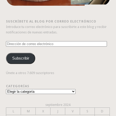
SUSCRÍBETE AL BLOG POR CORREO ELECTRÓNICO
Introduce tu correo electrónico para suscribirte a este blog y recibir
notificaciones de nuevas entradas.
Dirección
de
correo
Subscribir
electrónico
Únete a otros 7.609 suscriptores
CATEGORÍAS
Categorías
septiembre 2024
L
M
X
J
V
S
D