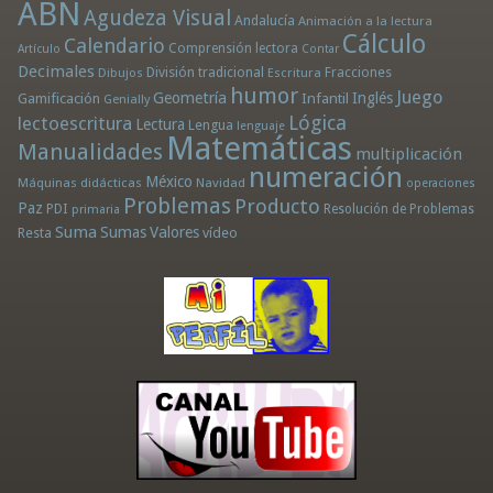
ABN
Agudeza Visual
Andalucía
Animación a la lectura
Cálculo
Calendario
Comprensión lectora
Artículo
Contar
Decimales
División tradicional
Fracciones
Dibujos
Escritura
humor
Juego
Geometría
Infantil
Inglés
Gamificación
Genially
Lógica
lectoescritura
Lectura
Lengua
lenguaje
Matemáticas
Manualidades
multiplicación
numeración
México
Máquinas didácticas
Navidad
operaciones
Problemas
Producto
Paz
PDI
Resolución de Problemas
primaria
Suma
Sumas
Valores
Resta
vídeo