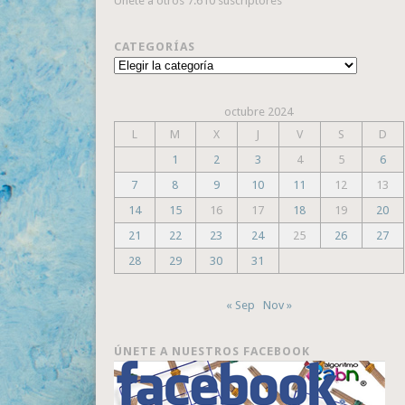
Únete a otros 7.610 suscriptores
CATEGORÍAS
Categorías
octubre 2024
L
M
X
J
V
S
D
1
2
3
4
5
6
7
8
9
10
11
12
13
14
15
16
17
18
19
20
21
22
23
24
25
26
27
28
29
30
31
« Sep
Nov »
ÚNETE A NUESTROS FACEBOOK