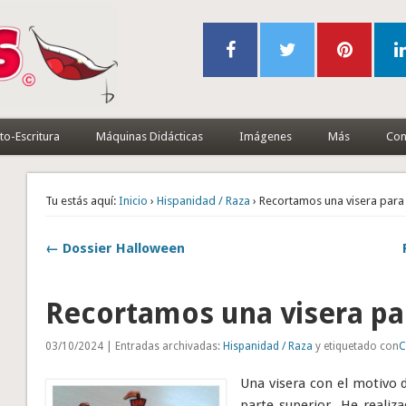
to-Escritura
Máquinas Didácticas
Imágenes
Más
Con
Tu estás aquí:
Inicio
›
Hispanidad / Raza
› Recortamos una visera para
← Dossier Halloween
Recortamos una visera pa
03/10/2024 | Entradas archivadas:
Hispanidad / Raza
y etiquetado con
C
Una visera con el motivo d
parte superior. He realiz