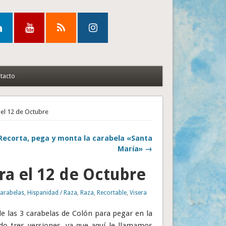
tacto
 el 12 de Octubre
Recorta, pega y monta la carabela «Santa
María» →
ra el 12 de Octubre
arabelas
,
Hispanidad / Raza
,
Raza
,
Recortable
,
Visera
e las 3 carabelas de Colón para pegar en la
ado tres versiones, ya que aquí le llamamos