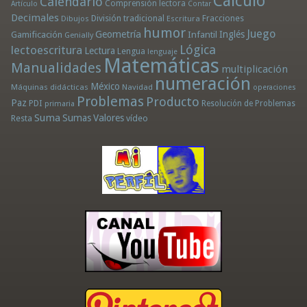
Cálculo
Calendario
Comprensión lectora
Artículo
Contar
Decimales
División tradicional
Fracciones
Dibujos
Escritura
humor
Juego
Geometría
Infantil
Inglés
Gamificación
Genially
Lógica
lectoescritura
Lectura
Lengua
lenguaje
Matemáticas
Manualidades
multiplicación
numeración
México
Máquinas didácticas
Navidad
operaciones
Problemas
Producto
Paz
PDI
Resolución de Problemas
primaria
Suma
Sumas
Valores
Resta
vídeo