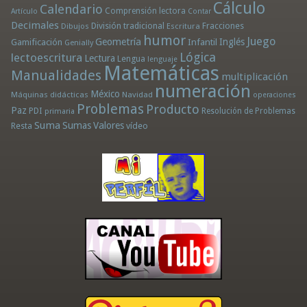
Cálculo
Calendario
Comprensión lectora
Artículo
Contar
Decimales
División tradicional
Fracciones
Dibujos
Escritura
humor
Juego
Geometría
Infantil
Inglés
Gamificación
Genially
Lógica
lectoescritura
Lectura
Lengua
lenguaje
Matemáticas
Manualidades
multiplicación
numeración
México
Máquinas didácticas
Navidad
operaciones
Problemas
Producto
Paz
PDI
Resolución de Problemas
primaria
Suma
Sumas
Valores
Resta
vídeo