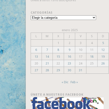
Únete a otros 7.610 suscriptores
CATEGORÍAS
Categorías
enero 2025
L
M
X
J
V
S
D
1
2
3
4
5
6
7
8
9
10
11
12
13
14
15
16
17
18
19
20
21
22
23
24
25
26
27
28
29
30
31
« Dic
Feb »
ÚNETE A NUESTROS FACEBOOK