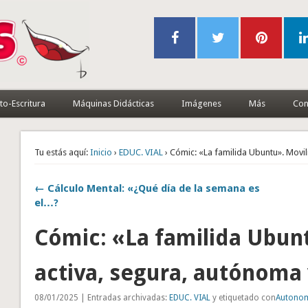
to-Escritura
Máquinas Didácticas
Imágenes
Más
Con
Tu estás aquí:
Inicio
›
EDUC. VIAL
› Cómic: «La familida Ubuntu». Movil
← Cálculo Mental: «¿Qué día de la semana es
el…?
Cómic: «La familida Ubun
activa, segura, autónoma 
08/01/2025 | Entradas archivadas:
EDUC. VIAL
y etiquetado con
Autonomí