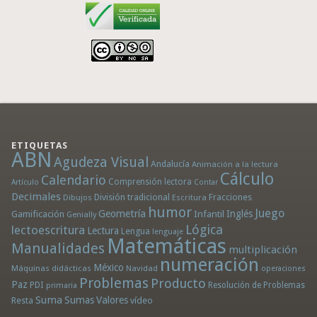
ETIQUETAS
ABN
Agudeza Visual
Andalucía
Animación a la lectura
Cálculo
Calendario
Comprensión lectora
Artículo
Contar
Decimales
División tradicional
Fracciones
Dibujos
Escritura
humor
Juego
Geometría
Infantil
Inglés
Gamificación
Genially
Lógica
lectoescritura
Lectura
Lengua
lenguaje
Matemáticas
Manualidades
multiplicación
numeración
México
Máquinas didácticas
Navidad
operaciones
Problemas
Producto
Paz
PDI
Resolución de Problemas
primaria
Suma
Sumas
Valores
Resta
vídeo