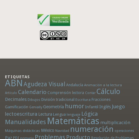
ETIQUETAS
ABN
Agudeza Visual
Andalucía
Animación a la lectura
Cálculo
Calendario
Comprensión lectora
Artículo
Contar
Decimales
División tradicional
Fracciones
Dibujos
Escritura
humor
Juego
Geometría
Infantil
Inglés
Gamificación
Genially
Lógica
lectoescritura
Lectura
Lengua
lenguaje
Matemáticas
Manualidades
multiplicación
numeración
México
Máquinas didácticas
Navidad
operaciones
Problemas
Producto
Paz
PDI
Resolución de Problemas
primaria