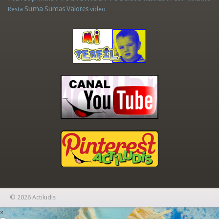
Suma
Sumas
Valores
Resta
vídeo
© 2026 Actiludis
×