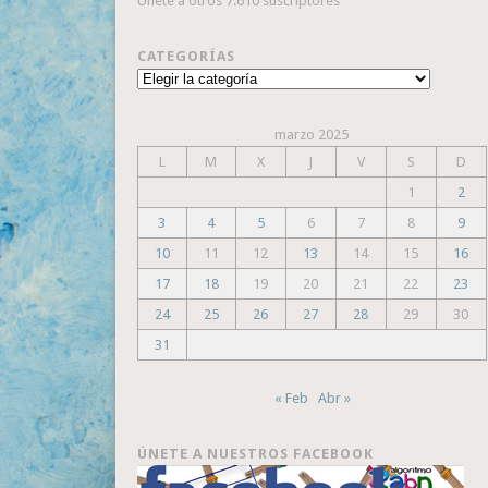
Únete a otros 7.610 suscriptores
CATEGORÍAS
Categorías
marzo 2025
L
M
X
J
V
S
D
1
2
3
4
5
6
7
8
9
10
11
12
13
14
15
16
17
18
19
20
21
22
23
24
25
26
27
28
29
30
31
« Feb
Abr »
ÚNETE A NUESTROS FACEBOOK