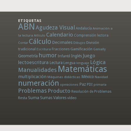
ETIQUETAS
ABN
Agudeza Visual
Andalucía
Animación a
Calendario
la lectura
Comprensión lectora
Artículo
Cálculo
Decimales
División
Dibujos
Contar
tradicional
Fracciones
Gamificación
Escritura
Genially
humor
Juego
Geometría
Infantil
Inglés
Lógica
lectoescritura
Lectura
Lengua
lenguaje
Matemáticas
Manualidades
multiplicación
México
Máquinas didácticas
Navidad
numeración
Paz
PDI
operaciones
primaria
Problemas
Producto
Resolución de Problemas
Suma
Sumas
Valores
Resta
vídeo