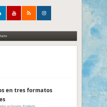
tacto
s en tres formatos
es
adas archivadas:
Producto