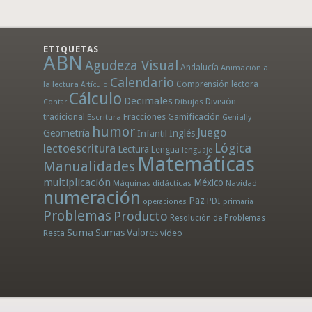
ETIQUETAS
ABN
Agudeza Visual
Andalucía
Animación a
Calendario
la lectura
Comprensión lectora
Artículo
Cálculo
Decimales
División
Dibujos
Contar
tradicional
Fracciones
Gamificación
Escritura
Genially
humor
Juego
Geometría
Infantil
Inglés
Lógica
lectoescritura
Lectura
Lengua
lenguaje
Matemáticas
Manualidades
multiplicación
México
Máquinas didácticas
Navidad
numeración
Paz
PDI
operaciones
primaria
Problemas
Producto
Resolución de Problemas
Suma
Sumas
Valores
Resta
vídeo