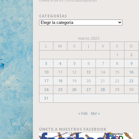
Únete a otros 7.610 suscriptores
CATEGORÍAS
Categorías
marzo 2025
L
M
X
J
V
S
D
1
2
3
4
5
6
7
8
9
10
11
12
13
14
15
16
17
18
19
20
21
22
23
24
25
26
27
28
29
30
31
« Feb
Abr »
ÚNETE A NUESTROS FACEBOOK