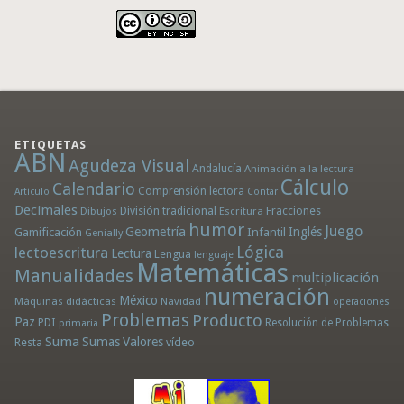
ETIQUETAS
ABN
Agudeza Visual
Andalucía
Animación a la lectura
Cálculo
Calendario
Comprensión lectora
Artículo
Contar
Decimales
División tradicional
Fracciones
Dibujos
Escritura
humor
Juego
Geometría
Infantil
Inglés
Gamificación
Genially
Lógica
lectoescritura
Lectura
Lengua
lenguaje
Matemáticas
Manualidades
multiplicación
numeración
México
Máquinas didácticas
Navidad
operaciones
Problemas
Producto
Paz
PDI
Resolución de Problemas
primaria
Suma
Sumas
Valores
Resta
vídeo