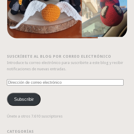
SUSCRÍBETE AL BLOG POR CORREO ELECTRÓNICO
Introduce tu correo electrónico para suscribirte a este blog y recibir
notificaciones de nuevas entradas.
Dirección
de
correo
Subscribir
electrónico
Únete a otros 7.610 suscriptores
CATEGORÍAS