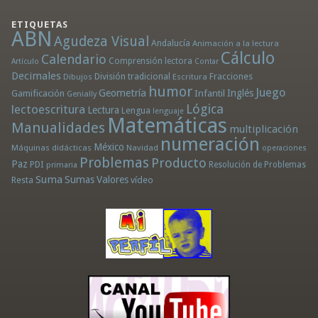
ETIQUETAS
ABN
Agudeza Visual
Andalucía
Animación a la lectura
Cálculo
Calendario
Comprensión lectora
Artículo
Contar
Decimales
División tradicional
Fracciones
Dibujos
Escritura
humor
Juego
Geometría
Infantil
Inglés
Gamificación
Genially
Lógica
lectoescritura
Lectura
Lengua
lenguaje
Matemáticas
Manualidades
multiplicación
numeración
México
Máquinas didácticas
Navidad
operaciones
Problemas
Producto
Paz
PDI
Resolución de Problemas
primaria
Suma
Sumas
Valores
Resta
vídeo