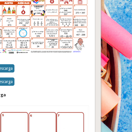
escarga
escarga
rga