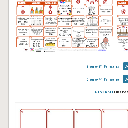
D
Enero-3º-Primaria
D
Enero-4º-Primaria
REVERSO
Desca