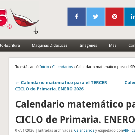
to-Escritura
Máquinas Didácticas
Imágenes
Más
Con
Tu estás aquí:
Inicio
›
Calendarios
› Calendario matemático para el 
← Calendario matemático para el TERCER
Cale
CICLO de Primaria. ENERO 2026
Calendario matemático p
CICLO de Primaria. ENERO
07/01/2026 | Entradas archivadas:
Calendarios
y etiquetado con
ABN
,
C