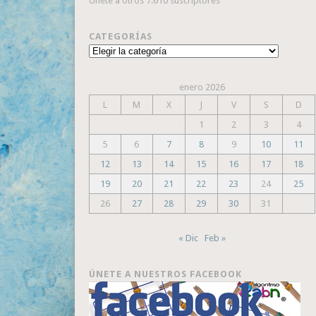
Únete a otros 7.610 suscriptores
CATEGORÍAS
Categorías
enero 2026
L
M
X
J
V
S
D
1
2
3
4
5
6
7
8
9
10
11
12
13
14
15
16
17
18
19
20
21
22
23
24
25
26
27
28
29
30
31
« Dic
Feb »
ÚNETE A NUESTROS FACEBOOK