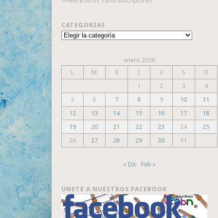
Únete a otros 7.610 suscriptores
CATEGORÍAS
Categorías
enero 2026
L
M
X
J
V
S
D
1
2
3
4
5
6
7
8
9
10
11
12
13
14
15
16
17
18
19
20
21
22
23
24
25
26
27
28
29
30
31
« Dic
Feb »
ÚNETE A NUESTROS FACEBOOK