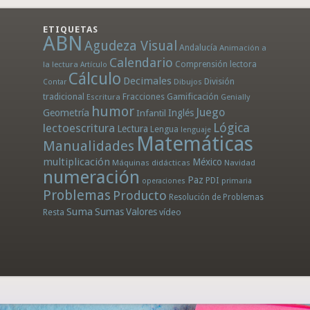
ETIQUETAS
ABN
Agudeza Visual
Andalucía
Animación a
Calendario
la lectura
Comprensión lectora
Artículo
Cálculo
Decimales
División
Dibujos
Contar
tradicional
Fracciones
Gamificación
Escritura
Genially
humor
Juego
Geometría
Infantil
Inglés
Lógica
lectoescritura
Lectura
Lengua
lenguaje
Matemáticas
Manualidades
multiplicación
México
Máquinas didácticas
Navidad
numeración
Paz
PDI
operaciones
primaria
Problemas
Producto
Resolución de Problemas
Suma
Sumas
Valores
Resta
vídeo