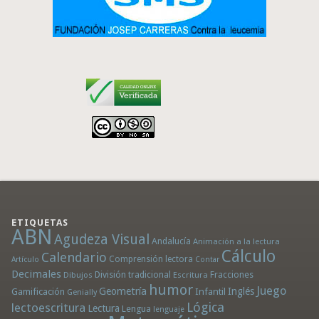
ETIQUETAS
ABN
Agudeza Visual
Andalucía
Animación a la lectura
Cálculo
Calendario
Comprensión lectora
Artículo
Contar
Decimales
División tradicional
Fracciones
Dibujos
Escritura
humor
Juego
Geometría
Infantil
Inglés
Gamificación
Genially
Lógica
lectoescritura
Lectura
Lengua
lenguaje