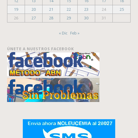
12
13
14
15
16
17
18
19
20
21
22
23
24
25
26
27
28
29
30
31
« Dic
Feb »
ÚNETE A NUESTROS FACEBOOK