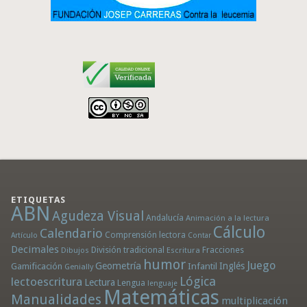
ETIQUETAS
ABN
Agudeza Visual
Andalucía
Animación a la lectura
Cálculo
Calendario
Comprensión lectora
Artículo
Contar
Decimales
División tradicional
Fracciones
Dibujos
Escritura
humor
Juego
Geometría
Infantil
Inglés
Gamificación
Genially
Lógica
lectoescritura
Lectura
Lengua
lenguaje
Matemáticas
Manualidades
multiplicación