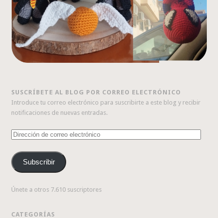
SUSCRÍBETE AL BLOG POR CORREO ELECTRÓNICO
Introduce tu correo electrónico para suscribirte a este blog y recibir
notificaciones de nuevas entradas.
Dirección
de
correo
Subscribir
electrónico
Únete a otros 7.610 suscriptores
CATEGORÍAS