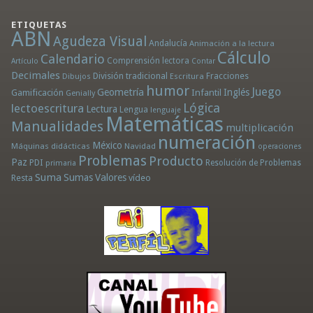
ETIQUETAS
ABN
Agudeza Visual
Andalucía
Animación a la lectura
Cálculo
Calendario
Comprensión lectora
Artículo
Contar
Decimales
División tradicional
Fracciones
Dibujos
Escritura
humor
Juego
Geometría
Infantil
Inglés
Gamificación
Genially
Lógica
lectoescritura
Lectura
Lengua
lenguaje
Matemáticas
Manualidades
multiplicación
numeración
México
Máquinas didácticas
Navidad
operaciones
Problemas
Producto
Paz
PDI
Resolución de Problemas
primaria
Suma
Sumas
Valores
Resta
vídeo