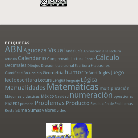
ETIQUETAS
ABN
Agudeza Visual
Andalucía
Animación a la lectura
Cálculo
Calendario
Comprensión lectora
Artículo
Contar
Decimales
División tradicional
Fracciones
Dibujos
Escritura
humor
Juego
Geometría
Infantil
Inglés
Gamificación
Genially
Lógica
lectoescritura
Lectura
Lengua
lenguaje
Matemáticas
Manualidades
multiplicación
numeración
México
Máquinas didácticas
Navidad
operaciones
Problemas
Producto
Paz
PDI
Resolución de Problemas
primaria
Suma
Sumas
Valores
Resta
vídeo