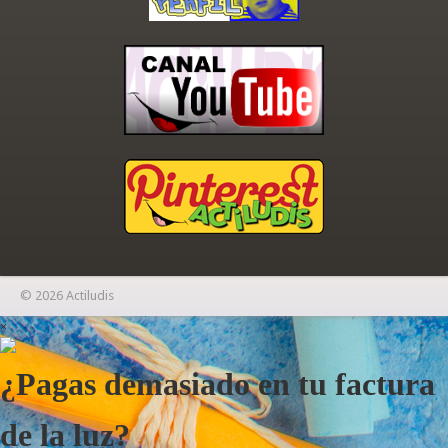
© 2026 Actiludis
×
¿Pagas demasiado en tu factura
de la luz?