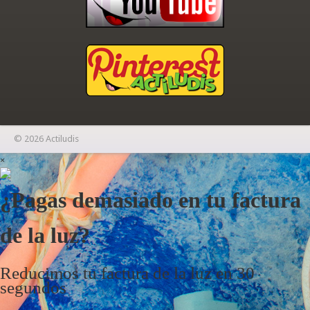
© 2026 Actiludis
×
¿Pagas demasiado en tu factura
de la luz?
Reducimos tu factura de la luz en 30
segundos