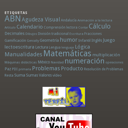
ETIQUETAS
ABN
Agudeza Visual
Andalucía
Animación a la lectura
Cálculo
Calendario
Comprensión lectora
Artículo
Contar
Decimales
División tradicional
Fracciones
Dibujos
Escritura
humor
Juego
Geometría
Infantil
Inglés
Gamificación
Genially
Lógica
lectoescritura
Lectura
Lengua
lenguaje
Matemáticas
Manualidades
multiplicación
numeración
México
Máquinas didácticas
Navidad
operaciones
Problemas
Producto
Paz
PDI
Resolución de Problemas
primaria
Suma
Sumas
Valores
Resta
vídeo