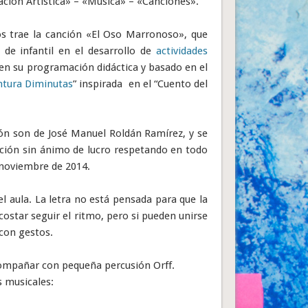
ación Artística» – «Música» – «Canciones».
os trae la canción «El Oso Marronoso», que
de infantil en el desarrollo de
actividades
 en su programación didáctica y basado en el
ntura Diminutas
” inspirada en el “Cuento del
ión son de José Manuel Roldán Ramírez, y se
ución sin ánimo de lucro respetando en todo
n noviembre de 2014.
el aula. La letra no está pensada para que la
ostar seguir el ritmo, pero si pueden unirse
 con gestos.
compañar con pequeña percusión Orff.
s musicales: