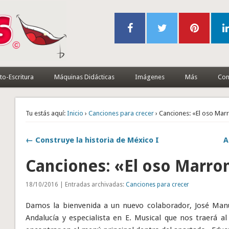
to-Escritura
Máquinas Didácticas
Imágenes
Más
Con
Tu estás aquí:
Inicio
›
Canciones para crecer
› Canciones: «El oso Ma
← Construye la historia de México I
A
Canciones: «El oso Marro
18/10/2016 | Entradas archivadas:
Canciones para crecer
Damos la bienvenida a un nuevo colaborador, José Man
Andalucía y especialista en E. Musical que nos traerá a