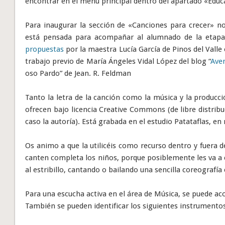
encontrar en el menú principal dentro del apartado «Educ
Para inaugurar la sección de «Canciones para crecer» n
está pensada para acompañar al alumnado de la etapa 
propuestas
por la maestra Lucía García de Pinos del Valle
trabajo previo de María Ángeles Vidal López del blog “
Ave
oso Pardo” de Jean. R. Feldman
Tanto la letra de la canción como la música y la producc
ofrecen bajo licencia Creative Commons (de libre distrib
caso la autoría). Está grabada en el estudio Patataflas, e
Os animo a que la utilicéis como recurso dentro y fuera d
canten completa los niños, porque posiblemente les va a c
al estribillo, cantando o bailando una sencilla coreografía
Para una escucha activa en el área de Música, se puede a
También se pueden identificar los siguientes instrumento