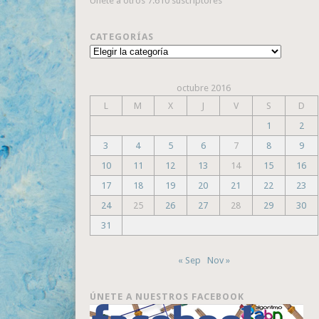
Únete a otros 7.610 suscriptores
CATEGORÍAS
Categorías
octubre 2016
L
M
X
J
V
S
D
1
2
3
4
5
6
7
8
9
10
11
12
13
14
15
16
17
18
19
20
21
22
23
24
25
26
27
28
29
30
31
« Sep
Nov »
ÚNETE A NUESTROS FACEBOOK