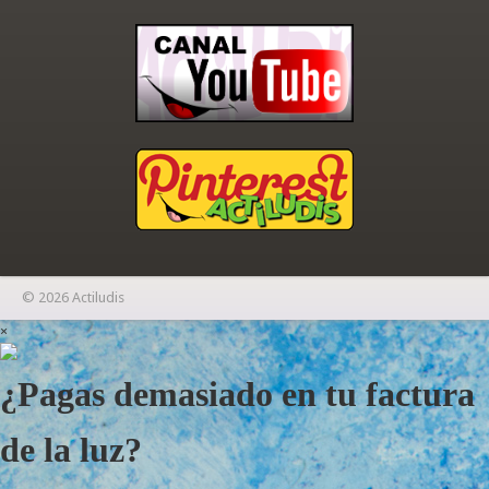
© 2026 Actiludis
×
¿Pagas demasiado en tu factura
de la luz?