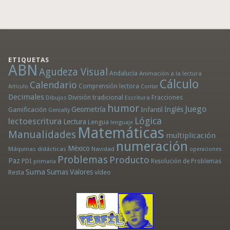
ETIQUETAS
ABN
Agudeza Visual
Andalucía
Animación a la lectura
Cálculo
Calendario
Comprensión lectora
Artículo
Contar
Decimales
División tradicional
Fracciones
Dibujos
Escritura
humor
Juego
Geometría
Infantil
Inglés
Gamificación
Genially
Lógica
lectoescritura
Lectura
Lengua
lenguaje
Matemáticas
Manualidades
multiplicación
numeración
México
Máquinas didácticas
Navidad
operaciones
Problemas
Producto
Paz
PDI
Resolución de Problemas
primaria
Suma
Sumas
Valores
Resta
vídeo