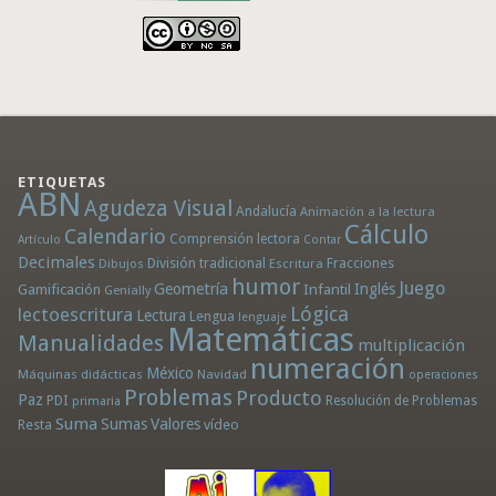
ETIQUETAS
ABN
Agudeza Visual
Andalucía
Animación a la lectura
Cálculo
Calendario
Comprensión lectora
Artículo
Contar
Decimales
División tradicional
Fracciones
Dibujos
Escritura
humor
Juego
Geometría
Infantil
Inglés
Gamificación
Genially
Lógica
lectoescritura
Lectura
Lengua
lenguaje
Matemáticas
Manualidades
multiplicación
numeración
México
Máquinas didácticas
Navidad
operaciones
Problemas
Producto
Paz
PDI
Resolución de Problemas
primaria
Suma
Sumas
Valores
Resta
vídeo