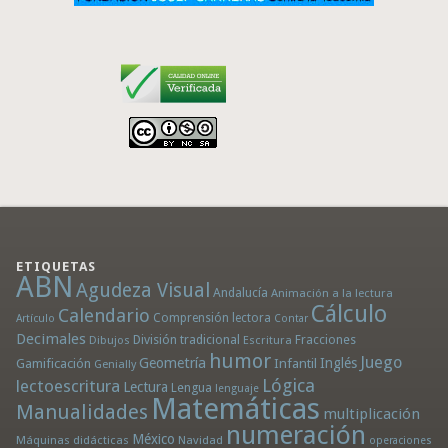
ETIQUETAS
ABN
Agudeza Visual
Andalucía
Animación a la lectura
Cálculo
Calendario
Comprensión lectora
Artículo
Contar
Decimales
División tradicional
Fracciones
Dibujos
Escritura
humor
Juego
Geometría
Infantil
Inglés
Gamificación
Genially
Lógica
lectoescritura
Lectura
Lengua
lenguaje
Matemáticas
Manualidades
multiplicación
numeración
México
Máquinas didácticas
Navidad
operaciones