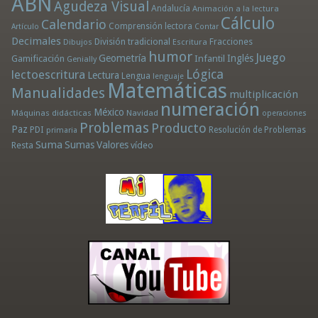
ABN
Agudeza Visual
Andalucía
Animación a la lectura
Cálculo
Calendario
Comprensión lectora
Artículo
Contar
Decimales
División tradicional
Fracciones
Dibujos
Escritura
humor
Juego
Geometría
Infantil
Inglés
Gamificación
Genially
Lógica
lectoescritura
Lectura
Lengua
lenguaje
Matemáticas
Manualidades
multiplicación
numeración
México
Máquinas didácticas
Navidad
operaciones
Problemas
Producto
Paz
PDI
Resolución de Problemas
primaria
Suma
Sumas
Valores
Resta
vídeo