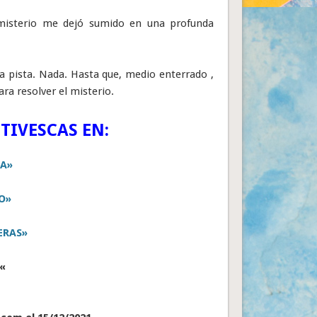
 misterio me dejó sumido en una profunda
a pista. Nada. Hasta que, medio enterrado ,
ra resolver el misterio.
TIVESCAS EN:
TA»
O»
ERAS»
«