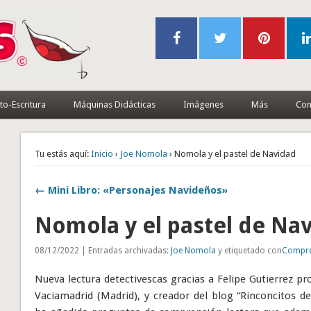
to-Escritura
Máquinas Didácticas
Imágenes
Más
Con
Tu estás aquí:
Inicio
›
Joe Nomola
› Nomola y el pastel de Navidad
← Mini Libro: «Personajes Navideños»
Nomola y el pastel de Na
08/12/2022 | Entradas archivadas:
Joe Nomola
y etiquetado con
Compre
Nueva lectura detectivescas gracias a Felipe Gutierrez pro
Vaciamadrid (Madrid), y creador del blog “Rinconcitos de 