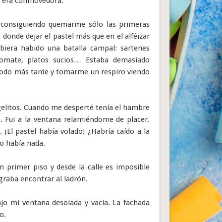
na era conmovedora.
 consiguiendo quemarme sólo las primeras
 donde dejar el pastel más que en el alféizar
ubiera habido una batalla campal: sartenes
 tomate, platos sucios… Estaba demasiado
r todo más tarde y tomarme un respiro viendo
gelitos. Cuando me desperté tenía el hambre
. Fui a la ventana relamiéndome de placer.
 ¡El pastel había volado! ¿Habría caído a la
co había nada.
 primer piso y desde la calle es imposible
ograba encontrar al ladrón.
ajo mi ventana desolada y vacía. La fachada
o.