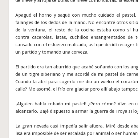
de nieve y arrojarse bolas de nieve como idiotas: la esce
Apagué el horno y saqué con mucho cuidado el pastel,
falanges de los dedos de la mano. No encontré otros sitio
de la ventana, el resto de la cocina estaba como si h
contra cacerolas, latas, cuchillos ensangrentados de
cansado con el esfuerzo realizado, así que decidí recoge
un partido y tomando una cerveza.
El partido era tan aburrido que acabé soñando con los an
de un tigre siberiano y me acordé de mi pastel de carne
Cuando la abrí para cogerlo me dio un vuelco el corazón.
calle? Me asomé, el frío era glaciar pero allí abajo tampo
¡Alguien había robado mi pastel! ¿Pero cómo? Vivo en un
alcanzarlo. Bajé dispuesto a armar la guerra de Troya si l
La gran nevada casi impedía salir afuera. Miré desde ab
lisa era imposible de ser escalada por animal o ser human