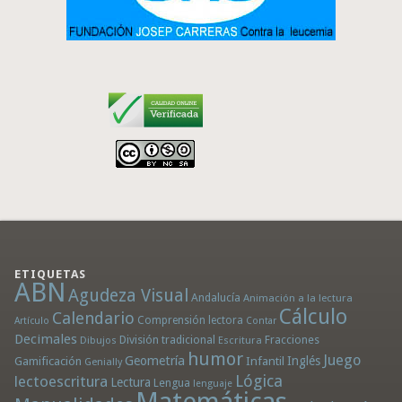
ETIQUETAS
ABN
Agudeza Visual
Andalucía
Animación a la lectura
Cálculo
Calendario
Comprensión lectora
Artículo
Contar
Decimales
División tradicional
Fracciones
Dibujos
Escritura
humor
Juego
Geometría
Infantil
Inglés
Gamificación
Genially
Lógica
lectoescritura
Lectura
Lengua
lenguaje