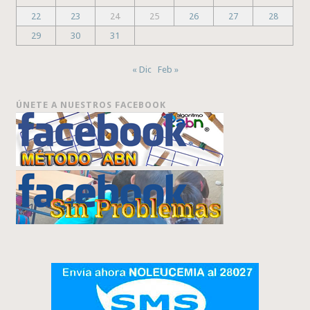
22
23
24
25
26
27
28
29
30
31
« Dic
Feb »
ÚNETE A NUESTROS FACEBOOK