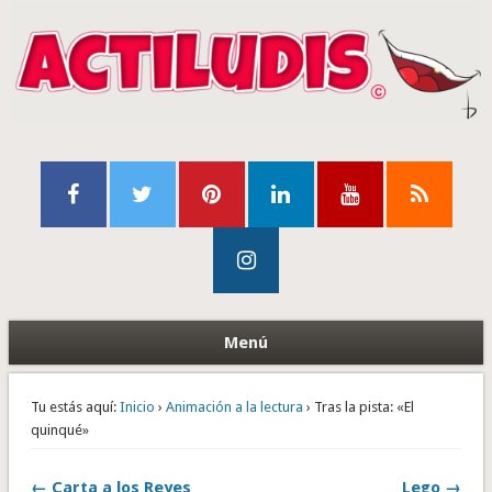
Menú
Tu estás aquí:
Inicio
›
Animación a la lectura
› Tras la pista: «El
quinqué»
← Carta a los Reyes
Lego →