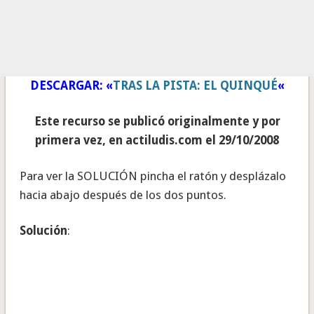
DESCARGAR: «
TRAS LA PISTA: EL QUINQUÉ
«
Este recurso se publicó originalmente y por
primera vez, en actiludis.com el 29/10/2008
Para ver la SOLUCIÓN pincha el ratón y desplázalo
hacia abajo después de los dos puntos.
Solución
:
Si Manuel hubiera entrado en la casa con
el quinqué, el fuego del mismo la hubiera hecho
estallar por la acumulación de gas.