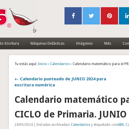
to-Escritura
Máquinas Didácticas
Imágenes
Más
Con
Tu estás aquí:
Inicio
›
Calendarios
› Calendario matemático para el P
← Calendario punteado de JUNIO 2024 para
escritura numérica
Calendario matemático p
CICLO de Primaria. JUNIO
24/05/2024 | Entradas archivadas:
Calendarios
y etiquetado con
ABN
,
C