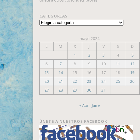
Únete a otros 7.610 suscriptores
CATEGORÍAS
Categorías
mayo 2024
L
M
X
J
V
S
D
1
2
3
4
5
6
7
8
9
10
11
12
13
14
15
16
17
18
19
20
21
22
23
24
25
26
27
28
29
30
31
« Abr
Jun »
ÚNETE A NUESTROS FACEBOOK