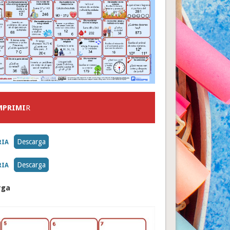
MPRIMI
R
Descarga
RIA
Descarga
RIA
rga