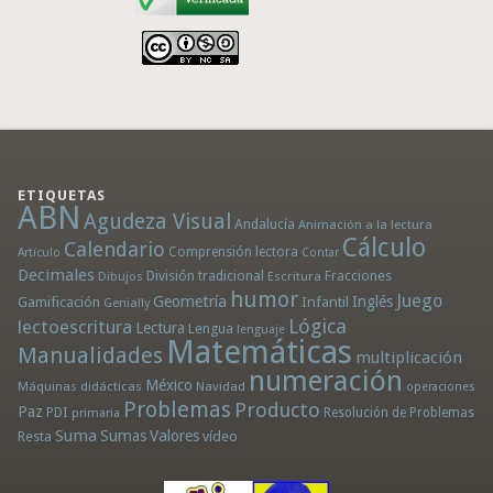
ETIQUETAS
ABN
Agudeza Visual
Andalucía
Animación a la lectura
Cálculo
Calendario
Comprensión lectora
Artículo
Contar
Decimales
División tradicional
Fracciones
Dibujos
Escritura
humor
Juego
Geometría
Infantil
Inglés
Gamificación
Genially
Lógica
lectoescritura
Lectura
Lengua
lenguaje
Matemáticas
Manualidades
multiplicación
numeración
México
Máquinas didácticas
Navidad
operaciones
Problemas
Producto
Paz
PDI
Resolución de Problemas
primaria
Suma
Sumas
Valores
Resta
vídeo