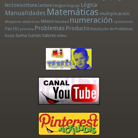
Lógica
lectoescritura
Lectura
Lengua
lenguaje
Matemáticas
Manualidades
multiplicación
numeración
México
Máquinas didácticas
Navidad
operaciones
Problemas
Producto
Paz
PDI
Resolución de Problemas
primaria
Suma
Sumas
Valores
Resta
vídeo