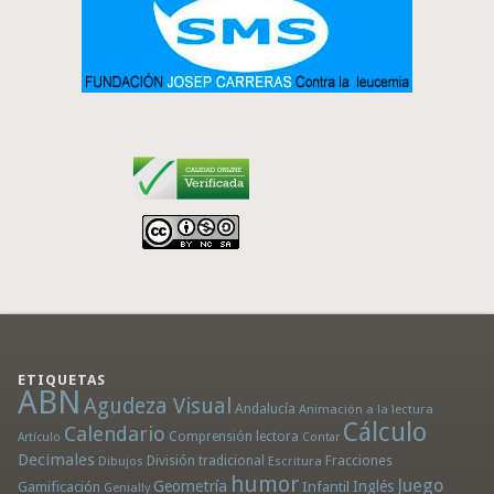
ETIQUETAS
ABN
Agudeza Visual
Andalucía
Animación a la lectura
Cálculo
Calendario
Comprensión lectora
Artículo
Contar
Decimales
División tradicional
Fracciones
Dibujos
Escritura
humor
Juego
Geometría
Infantil
Inglés
Gamificación
Genially