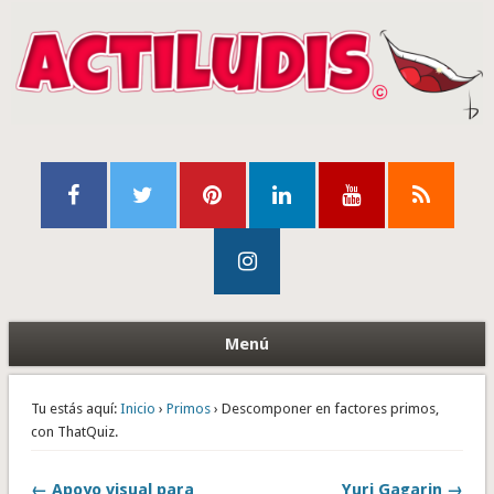
Menú
Tu estás aquí:
Inicio
›
Primos
› Descomponer en factores primos,
con ThatQuiz.
← Apoyo visual para
Yuri Gagarin →