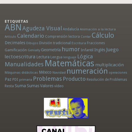
ETIQUETAS
ABN
Agudeza Visual
Andalucía
Animación a la lectura
Cálculo
Calendario
Comprensión lectora
Artículo
Contar
Decimales
División tradicional
Fracciones
Dibujos
Escritura
humor
Juego
Geometría
Infantil
Inglés
Gamificación
Genially
Lógica
lectoescritura
Lectura
Lengua
lenguaje
Matemáticas
Manualidades
multiplicación
numeración
México
Máquinas didácticas
Navidad
operaciones
Problemas
Producto
Paz
PDI
Resolución de Problemas
primaria
Suma
Sumas
Valores
Resta
vídeo