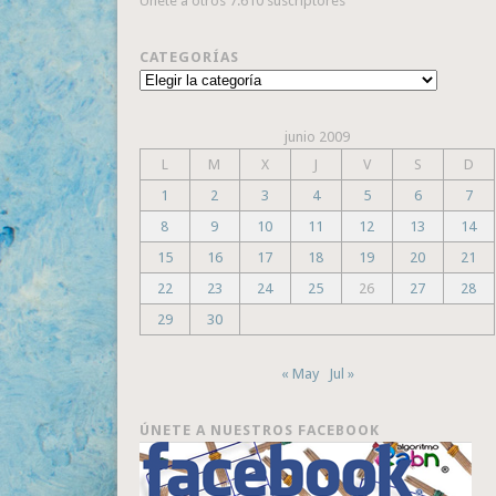
Únete a otros 7.610 suscriptores
CATEGORÍAS
Categorías
junio 2009
L
M
X
J
V
S
D
1
2
3
4
5
6
7
8
9
10
11
12
13
14
15
16
17
18
19
20
21
22
23
24
25
26
27
28
29
30
« May
Jul »
ÚNETE A NUESTROS FACEBOOK