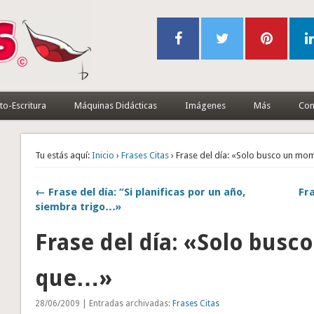
to-Escritura
Máquinas Didácticas
Imágenes
Más
Con
Tu estás aquí:
Inicio
›
Frases Citas
› Frase del día: «Solo busco un m
← Frase del día: “Si planificas por un año,
Fra
siembra trigo…»
Frase del día: «Solo bus
que…»
28/06/2009 | Entradas archivadas:
Frases Citas