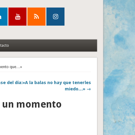
tacto
omento que…»
se del día:»A la balas no hay que tenerles
miedo…» →
co un momento