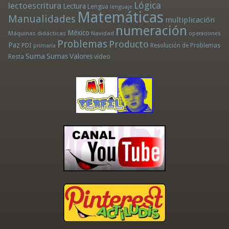
Lógica
lectoescritura
Lectura
Lengua
lenguaje
Matemáticas
Manualidades
multiplicación
numeración
México
Máquinas didácticas
Navidad
operaciones
Problemas
Producto
Paz
PDI
Resolución de Problemas
primaria
Suma
Sumas
Valores
Resta
vídeo