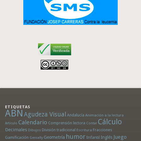
ETIQUETAS
ABN
Agudeza Visual
Andalucía
Animación a la lectura
Cálculo
Calendario
Comprensión lectora
Artículo
Contar
Decimales
División tradicional
Fracciones
Dibujos
Escritura
humor
Juego
Geometría
Infantil
Inglés
Gamificación
Genially