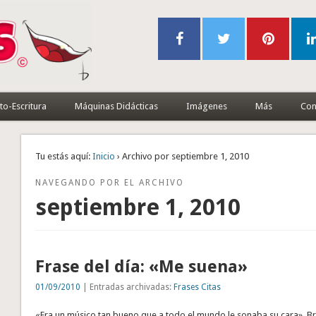
to-Escritura
Máquinas Didácticas
Imágenes
Más
Con
Tu estás aquí:
Inicio
› Archivo por septiembre 1, 2010
NAVEGANDO POR EL ARCHIVO
septiembre 1, 2010
Frase del día: «Me suena»
01/09/2010
| Entradas archivadas:
Frases Citas
«Era un músico tan bueno que a todo el mundo le sonaba su cara». Bre