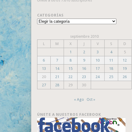
Únete a otros 7.610 suscriptores
CATEGORÍAS
Categorías
septiembre 2010
L
M
X
J
V
S
D
1
2
3
4
5
6
7
8
9
10
11
12
13
14
15
16
17
18
19
20
21
22
23
24
25
26
27
28
29
30
« Ago
Oct »
ÚNETE A NUESTROS FACEBOOK