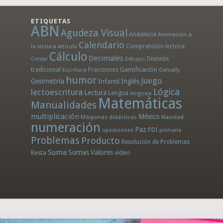
ETIQUETAS
ABN
Agudeza Visual
Andalucía
Animación a
Calendario
la lectura
Comprensión lectora
Artículo
Cálculo
Decimales
División
Dibujos
Contar
tradicional
Fracciones
Gamificación
Escritura
Genially
humor
Juego
Geometría
Infantil
Inglés
Lógica
lectoescritura
Lectura
Lengua
lenguaje
Matemáticas
Manualidades
multiplicación
México
Máquinas didácticas
Navidad
numeración
Paz
PDI
operaciones
primaria
Problemas
Producto
Resolución de Problemas
Suma
Sumas
Valores
Resta
vídeo