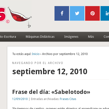
to-Escritura
Máquinas Didácticas
Imágenes
Más
Con
Tu estás aquí:
Inicio
› Archivo por septiembre 12, 2010
NAVEGANDO POR EL ARCHIVO
septiembre 12, 2010
Frase del día: «Sabelotodo»
12/09/2010
| Entradas archivadas:
Frases Citas
“En tiempos de cambio, quienes estén abiertos al aprendizaje se adu