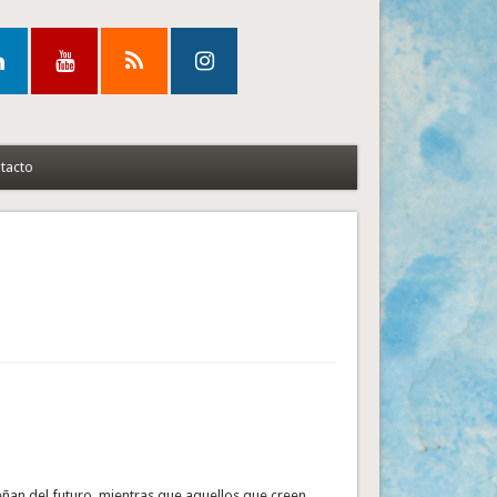
tacto
eñan del futuro, mientras que aquellos que creen