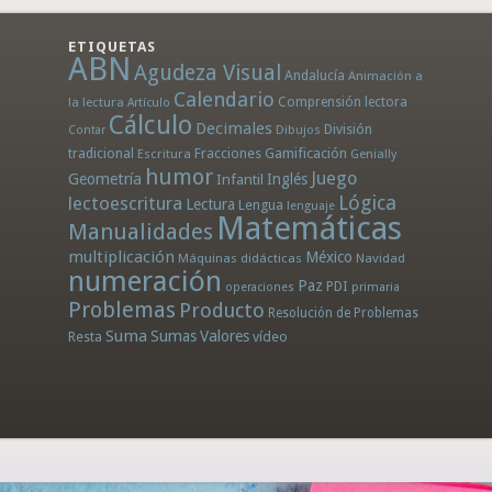
ETIQUETAS
ABN
Agudeza Visual
Andalucía
Animación a
Calendario
la lectura
Comprensión lectora
Artículo
Cálculo
Decimales
División
Dibujos
Contar
tradicional
Fracciones
Gamificación
Escritura
Genially
humor
Juego
Geometría
Infantil
Inglés
Lógica
lectoescritura
Lectura
Lengua
lenguaje
Matemáticas
Manualidades
multiplicación
México
Máquinas didácticas
Navidad
numeración
Paz
PDI
operaciones
primaria
Problemas
Producto
Resolución de Problemas
Suma
Sumas
Valores
Resta
vídeo