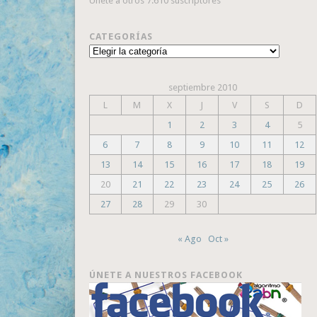
Únete a otros 7.610 suscriptores
CATEGORÍAS
Categorías
septiembre 2010
L
M
X
J
V
S
D
1
2
3
4
5
6
7
8
9
10
11
12
13
14
15
16
17
18
19
20
21
22
23
24
25
26
27
28
29
30
« Ago
Oct »
ÚNETE A NUESTROS FACEBOOK