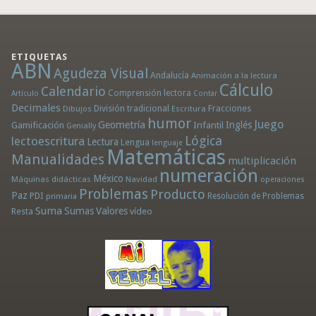
ETIQUETAS
ABN
Agudeza Visual
Andalucía
Animación a la lectura
Cálculo
Calendario
Comprensión lectora
Artículo
Contar
Decimales
División tradicional
Fracciones
Dibujos
Escritura
humor
Juego
Geometría
Infantil
Inglés
Gamificación
Genially
Lógica
lectoescritura
Lectura
Lengua
lenguaje
Matemáticas
Manualidades
multiplicación
numeración
México
Máquinas didácticas
Navidad
operaciones
Problemas
Producto
Paz
PDI
Resolución de Problemas
primaria
Suma
Sumas
Valores
Resta
vídeo