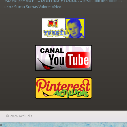
Problemas
Producto
Paz
PDI
Resolución de Problemas
primaria
Suma
Sumas
Valores
Resta
vídeo
© 2026 Actiludis
×