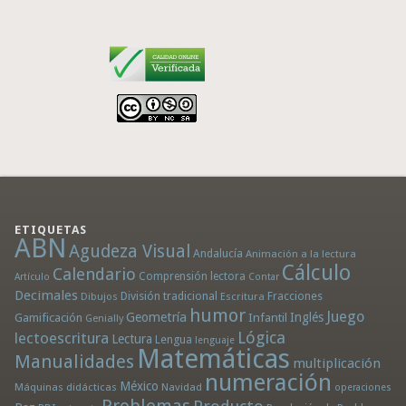
ETIQUETAS
ABN
Agudeza Visual
Andalucía
Animación a la lectura
Cálculo
Calendario
Comprensión lectora
Artículo
Contar
Decimales
División tradicional
Fracciones
Dibujos
Escritura
humor
Juego
Geometría
Infantil
Inglés
Gamificación
Genially
Lógica
lectoescritura
Lectura
Lengua
lenguaje
Matemáticas
Manualidades
multiplicación
numeración
México
Máquinas didácticas
Navidad
operaciones