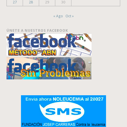
27
28
29
30
« Ago
Oct »
ÚNETE A NUESTROS FACEBOOK