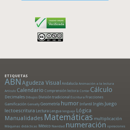
ETIQUETAS
ABN
Agudeza Visual
Andalucía
Animación a la lectura
Cálculo
Calendario
Comprensión lectora
Artículo
Contar
Decimales
División tradicional
Fracciones
Dibujos
Escritura
humor
Juego
Geometría
Infantil
Inglés
Gamificación
Genially
Lógica
lectoescritura
Lectura
Lengua
lenguaje
Matemáticas
Manualidades
multiplicación
numeración
México
Máquinas didácticas
Navidad
operaciones