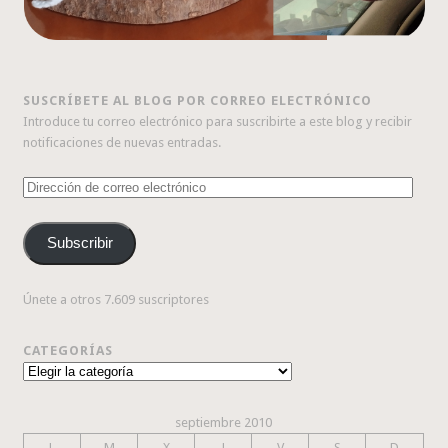
SUSCRÍBETE AL BLOG POR CORREO ELECTRÓNICO
Introduce tu correo electrónico para suscribirte a este blog y recibir
notificaciones de nuevas entradas.
Dirección
de
correo
Subscribir
electrónico
Únete a otros 7.609 suscriptores
CATEGORÍAS
Categorías
septiembre 2010
L
M
X
J
V
S
D