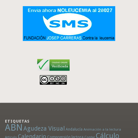
ETIQUETAS
ABN
Agudeza Visual
Andalucía
Animación a la lectura
Cálculo
Calendario
Comprensión lectora
Artículo
Contar