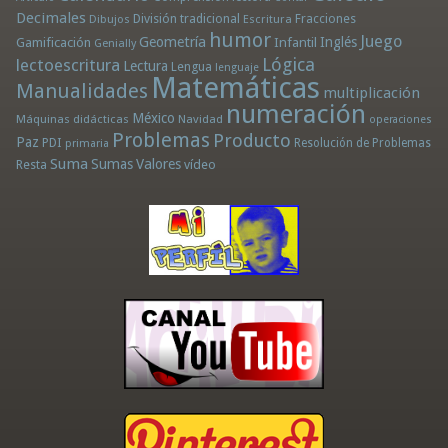
Decimales
División tradicional
Fracciones
Dibujos
Escritura
humor
Juego
Geometría
Infantil
Inglés
Gamificación
Genially
Lógica
lectoescritura
Lectura
Lengua
lenguaje
Matemáticas
Manualidades
multiplicación
numeración
México
Máquinas didácticas
Navidad
operaciones
Problemas
Producto
Paz
PDI
Resolución de Problemas
primaria
Suma
Sumas
Valores
Resta
vídeo