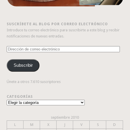
SUSCRÍBETE AL BLOG POR CORREO ELECTRÓNICO
Introduce tu correo electrónico para suscribirte a este blog y recibir
notificaciones de nuevas entradas.
Dirección
de
correo
Subscribir
electrónico
Únete a otros 7.610 suscriptores
CATEGORÍAS
Categorías
septiembre 2010
L
M
X
J
V
S
D