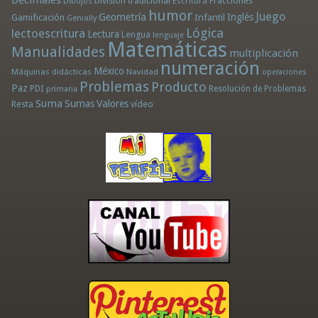
Decimales
División tradicional
Fracciones
Dibujos
Escritura
humor
Juego
Geometría
Infantil
Inglés
Gamificación
Genially
Lógica
lectoescritura
Lectura
Lengua
lenguaje
Matemáticas
Manualidades
multiplicación
numeración
México
Máquinas didácticas
Navidad
operaciones
Problemas
Producto
Paz
PDI
Resolución de Problemas
primaria
Suma
Sumas
Valores
Resta
vídeo