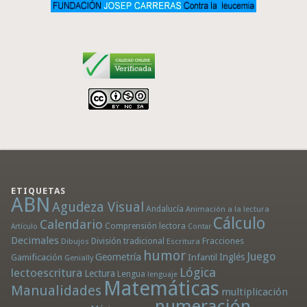
ETIQUETAS
ABN
Agudeza Visual
Andalucía
Animación a la lectura
Cálculo
Calendario
Comprensión lectora
Artículo
Contar
Decimales
División tradicional
Fracciones
Dibujos
Escritura
humor
Juego
Geometría
Infantil
Inglés
Gamificación
Genially
Lógica
lectoescritura
Lectura
Lengua
lenguaje
Matemáticas
Manualidades
multiplicación
numeración