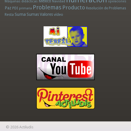
México
Máquinas didácticas
Navidad
operaciones
Problemas
Producto
Paz
PDI
Resolución de Problemas
primaria
Suma
Sumas
Valores
Resta
vídeo
© 2026 Actiludis