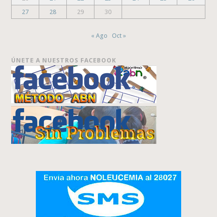
27
28
29
30
« Ago
Oct »
ÚNETE A NUESTROS FACEBOOK