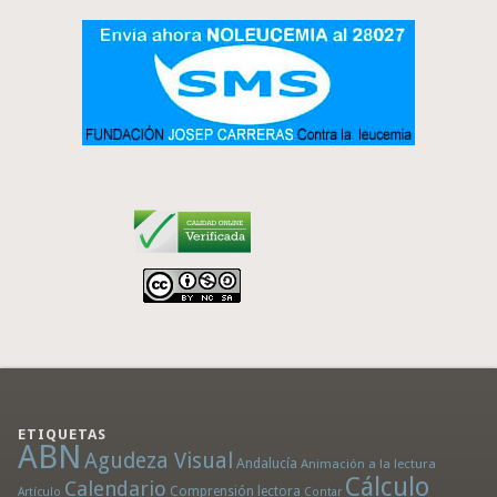
ETIQUETAS
ABN
Agudeza Visual
Andalucía
Animación a la lectura
Cálculo
Calendario
Comprensión lectora
Artículo
Contar