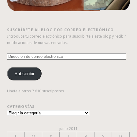
SUSCRÍBETE AL BLOG POR CORREO ELECTRÓNICO
Introduce tu correo electrónico para suscribirte a este blog y recibir
notificaciones de nuevas entradas.
Dirección
de
correo
Subscribir
electrónico
Únete a otros 7.610 suscriptores
CATEGORÍAS
Categorías
junio 2011
L
M
X
J
V
S
D