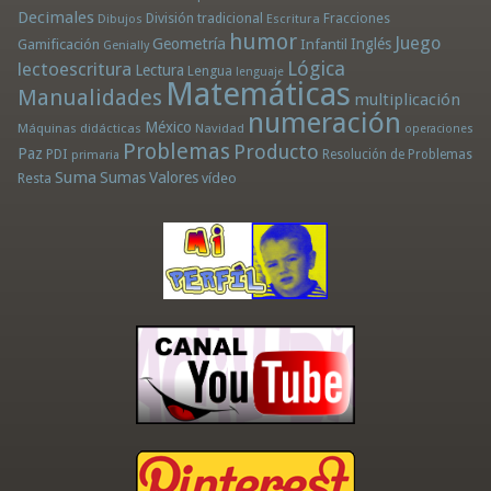
Decimales
División tradicional
Fracciones
Dibujos
Escritura
humor
Juego
Geometría
Infantil
Inglés
Gamificación
Genially
Lógica
lectoescritura
Lectura
Lengua
lenguaje
Matemáticas
Manualidades
multiplicación
numeración
México
Máquinas didácticas
Navidad
operaciones
Problemas
Producto
Paz
PDI
Resolución de Problemas
primaria
Suma
Sumas
Valores
Resta
vídeo