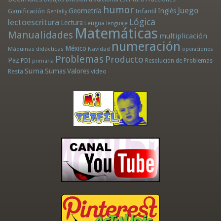
humor
Juego
Geometría
Infantil
Inglés
Gamificación
Genially
Lógica
lectoescritura
Lectura
Lengua
lenguaje
Matemáticas
Manualidades
multiplicación
numeración
México
Máquinas didácticas
Navidad
operaciones
Problemas
Producto
Paz
PDI
Resolución de Problemas
primaria
Suma
Sumas
Valores
Resta
vídeo