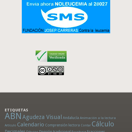
ETIQUETAS
ABN
Agudeza Visual
Andalucía
Animación a la lectura
Cálculo
Calendario
Comprensión lectora
Artículo
Contar
Decimales
División tradicional
Fracciones
Dibujos
Escritura