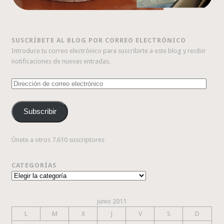
SUSCRÍBETE AL BLOG POR CORREO ELECTRÓNICO
Introduce tu correo electrónico para suscribirte a este blog y recibir
notificaciones de nuevas entradas.
Dirección
de
correo
Subscribir
electrónico
Únete a otros 7.610 suscriptores
CATEGORÍAS
Categorías
junio 2011
L
M
X
J
V
S
D